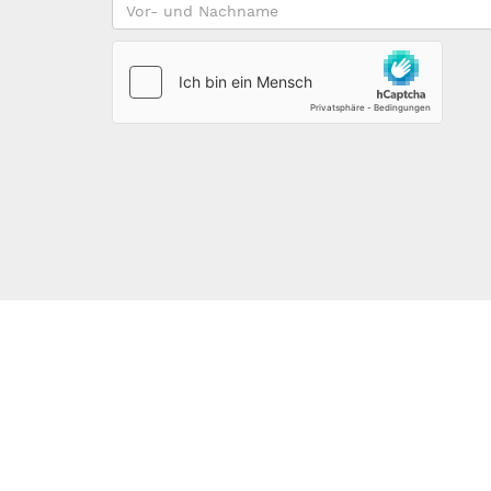
Vor-
und
Nachname
*
123DOMAIN.EU