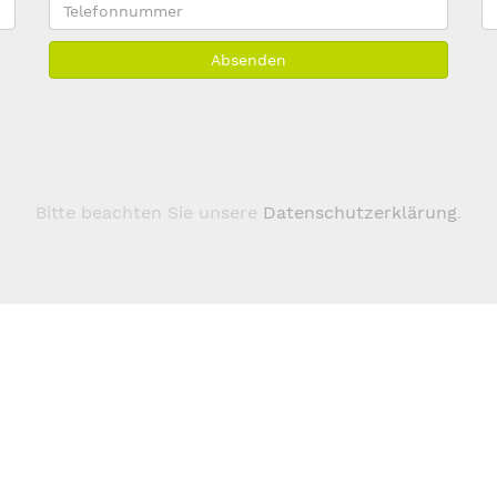
Telefonnummer
E
M
Absenden
A
*
Bitte beachten Sie unsere
Datenschutzerklärung
.
Über 123domain.eu
Domains