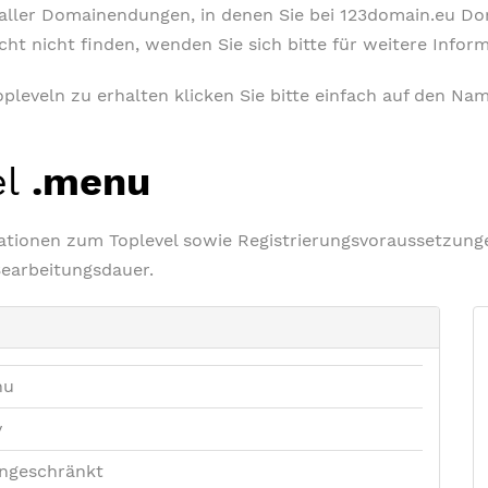
t aller Domainendungen, in denen Sie bei 123domain.eu D
icht nicht finden, wenden Sie sich bitte für weitere Info
leveln zu erhalten klicken Sie bitte einfach auf den Nam
el
.menu
rmationen zum Toplevel sowie Registrierungsvoraussetzu
Bearbeitungsdauer.
nu
v
ngeschränkt