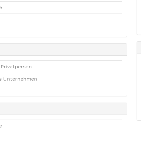
e
 Privatperson
es Unternehmen
e