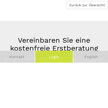
Zurück zur Übersicht
Vereinbaren Sie eine
kostenfreie Erstberatung
Kontakt
Login
English
Vor-
und
Telefonnummer
Nachname
*
E-
Mail-
Adresse
*