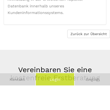
Datenbank innerhalb unseres
Kundeninformationssystems.
Zurück zur Übersicht
Vereinbaren Sie eine
kostenfreie Erstberatung
Kontakt
Login
English
Vor-
und
Telefonnummer
Nachname
*