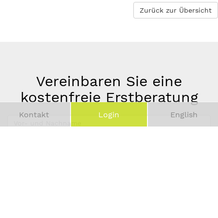
Zurück zur Übersicht
Vereinbaren Sie eine
kostenfreie Erstberatung
Kontakt
Login
English
Vor-
und
Telefonnummer
Nachname
*
E-
Mail-
Adresse
*