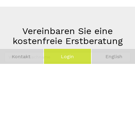
Vereinbaren Sie eine
kostenfreie Erstberatung
Vor-
Kontakt
Login
English
und
Telefonnummer
Nachname
*
E-
Mail-
Adresse
*
Absenden