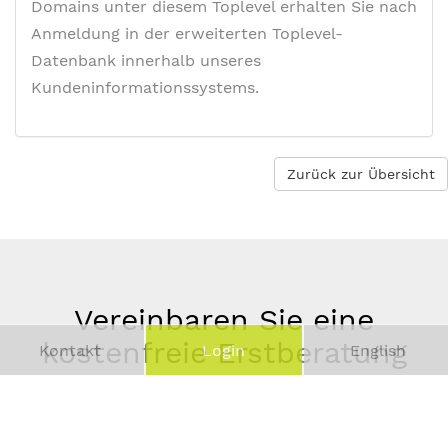
Domains unter diesem Toplevel erhalten Sie nach
Anmeldung in der erweiterten Toplevel-
Datenbank innerhalb unseres
Kundeninformationssystems.
Zurück zur Übersicht
Vereinbaren Sie eine
kostenfreie Erstberatung
Kontakt
Login
English
Vor-
und
Telefonnummer