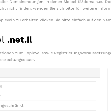
t aller Domainendungen, in denen Sie bei 123domain.eu D
icht nicht finden, wenden Sie sich bitte für weitere Info
leveln zu erhalten klicken Sie bitte einfach auf den Nam
el
.net.il
rmationen zum Toplevel sowie Registrierungsvoraussetzu
Bearbeitungsdauer.
il
v
ngeschränkt