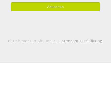
M
Absenden
A
*
Bitte beachten Sie unsere
Datenschutzerklärung
.
Über 123domain.eu
Domains
Kontakt
Marken