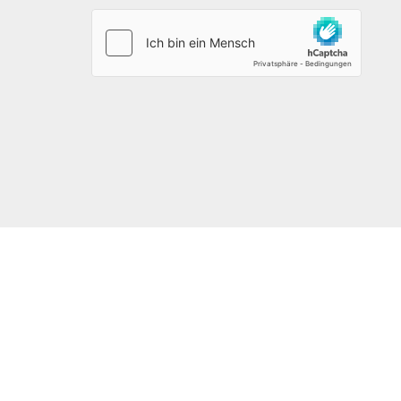
und
Nachname
*
123DOMAIN.EU
Emil-Figge-Straße 76-80