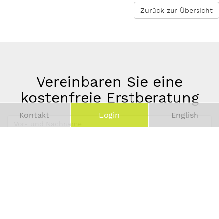
Zurück zur Übersicht
Vereinbaren Sie eine
kostenfreie Erstberatung
Kontakt
Login
English
Vor-
und
Telefonnummer
Nachname
*
E-
Mail-
Adresse
*