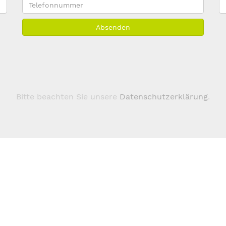
Telefonnummer
E
M
Absenden
A
*
Bitte beachten Sie unsere
Datenschutzerklärung
.
Über 123domain.eu
Domains