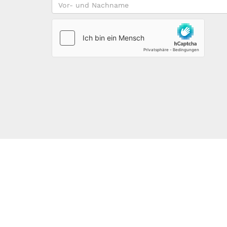
Vor-
und
Nachname
*
123DOMAIN.EU