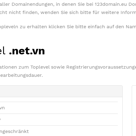
t aller Domainendungen, in denen Sie bei 123domain.eu D
icht nicht finden, wenden Sie sich bitte für weitere Info
leveln zu erhalten klicken Sie bitte einfach auf den Nam
el
.net.vn
rmationen zum Toplevel sowie Registrierungsvoraussetzu
Bearbeitungsdauer.
.vn
v
ngeschränkt