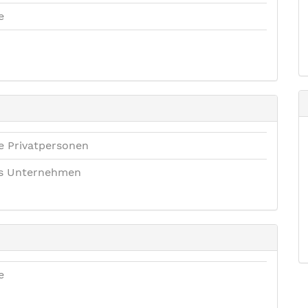
e
e Privatpersonen
es Unternehmen
e