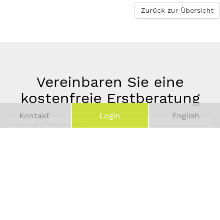
Zurück zur Übersicht
Vereinbaren Sie eine
kostenfreie Erstberatung
Kontakt
Login
English
Vor-
und
Telefonnummer
Nachname
*
E-
Mail-
Adresse
*