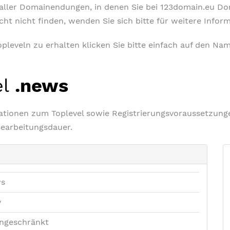
t aller Domainendungen, in denen Sie bei 123domain.eu D
icht nicht finden, wenden Sie sich bitte für weitere Info
leveln zu erhalten klicken Sie bitte einfach auf den Nam
el
.news
rmationen zum Toplevel sowie Registrierungsvoraussetzu
Bearbeitungsdauer.
ws
v
ngeschränkt