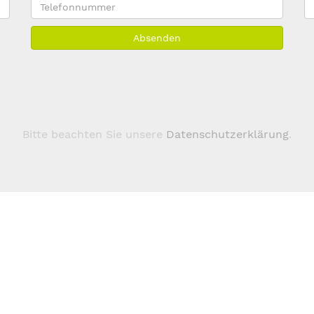
Telefonnummer
E
M
Absenden
A
*
Bitte beachten Sie unsere
Datenschutzerklärung
.
Über 123domain.eu
Domains