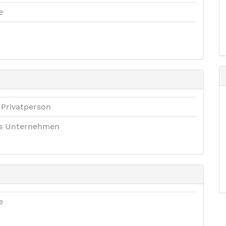
e
 Privatperson
es Unternehmen
e