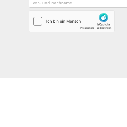
Vor-
und
Nachname
*
123DOMAIN.EU