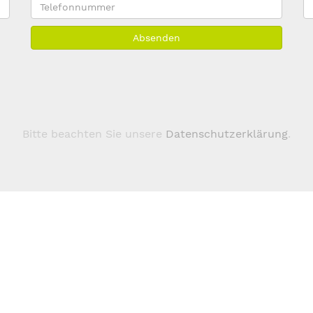
Telefonnummer
E
M
Absenden
A
*
Bitte beachten Sie unsere
Datenschutzerklärung
.
Über 123domain.eu
Domains