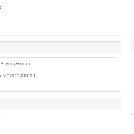
e
 Privatperson
es Unternehmen
e