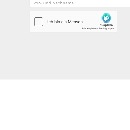
Vor-
und
Nachname
*
123DOMAIN.EU