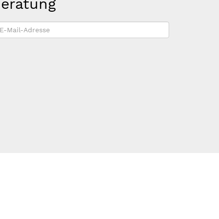
beratung
-
ail-
dresse