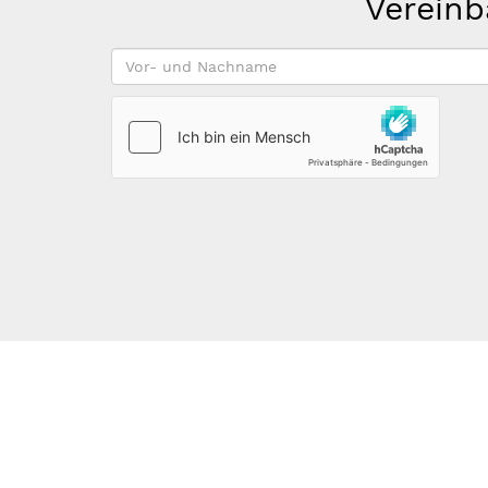
Vereinb
Vor-
und
Nachname
*