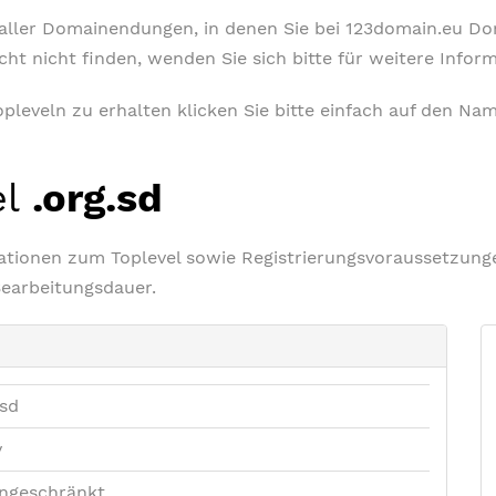
t aller Domainendungen, in denen Sie bei 123domain.eu D
icht nicht finden, wenden Sie sich bitte für weitere Info
leveln zu erhalten klicken Sie bitte einfach auf den Nam
el
.org.sd
rmationen zum Toplevel sowie Registrierungsvoraussetzu
Bearbeitungsdauer.
.sd
v
ngeschränkt