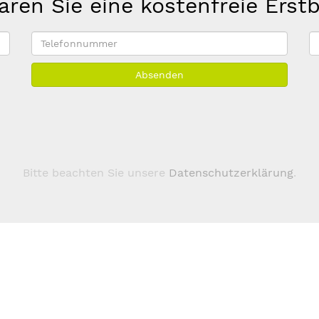
aren Sie eine kostenfreie Erst
Telefonnummer
E
M
Absenden
A
*
Bitte beachten Sie unsere
Datenschutzerklärung
.