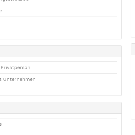
e
 Privatperson
es Unternehmen
e