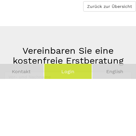
Zurück zur Übersicht
Vereinbaren Sie eine
kostenfreie Erstberatung
Kontakt
Login
English
Vor-
und
Telefonnummer
Nachname
*
E-
Mail-
Adresse
*