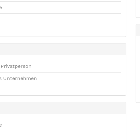
e
 Privatperson
es Unternehmen
e