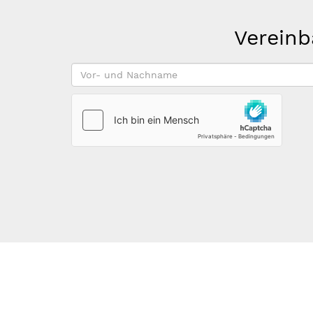
Vereinb
Vor-
und
Nachname
*