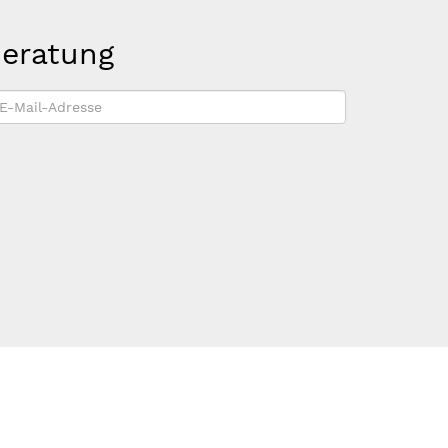
beratung
-
ail-
dresse