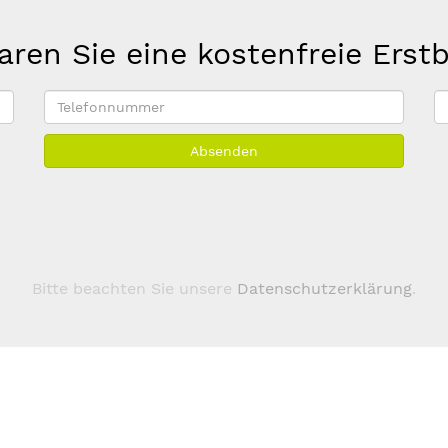
aren Sie eine kostenfreie Erst
Telefonnummer
E
M
Absenden
A
*
Bitte beachten Sie unsere
Datenschutzerklärung
.