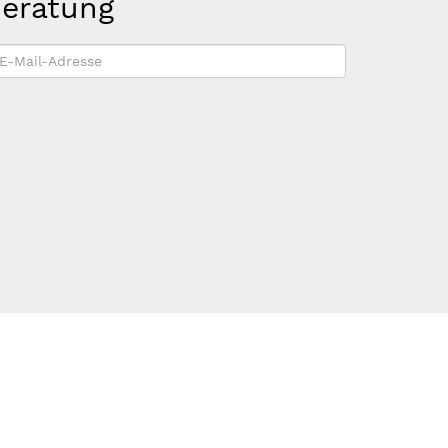
beratung
-
ail-
dresse