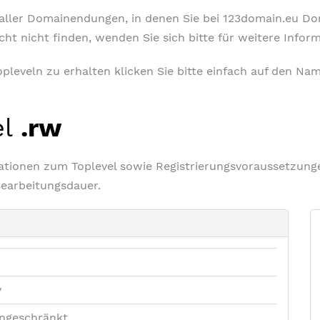
t aller Domainendungen, in denen Sie bei 123domain.eu D
icht nicht finden, wenden Sie sich bitte für weitere Info
leveln zu erhalten klicken Sie bitte einfach auf den Nam
el
.rw
rmationen zum Toplevel sowie Registrierungsvoraussetzu
Bearbeitungsdauer.
v
ngeschränkt