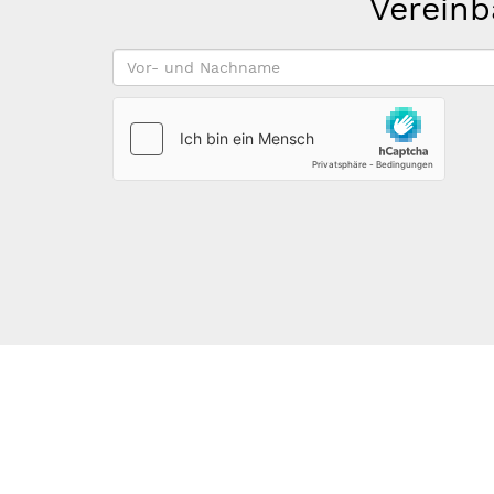
Vereinb
Vor-
und
Nachname
*