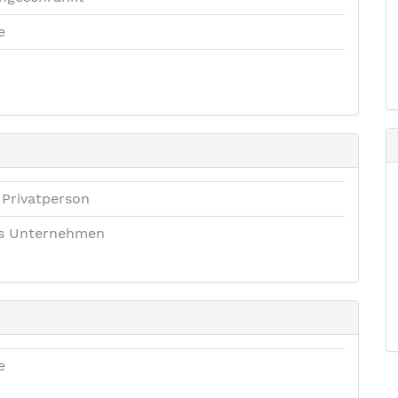
e
 Privatperson
es Unternehmen
e