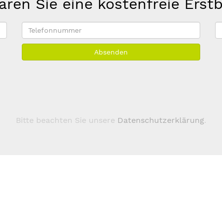
aren Sie eine kostenfreie Erst
Telefonnummer
E
M
Absenden
A
*
Bitte beachten Sie unsere
Datenschutzerklärung
.