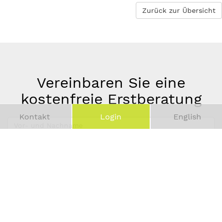
Zurück zur Übersicht
Vereinbaren Sie eine
kostenfreie Erstberatung
Kontakt
Login
English
Vor-
und
Telefonnummer
Nachname
*
E-
Mail-
Adresse
*