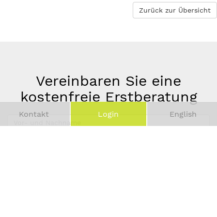
Zurück zur Übersicht
Vereinbaren Sie eine
kostenfreie Erstberatung
Kontakt
Login
English
Vor-
und
Telefonnummer
Nachname
*
E-
Mail-
Adresse
*