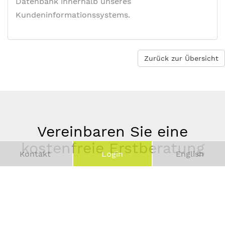
Datenbank innerhalb unseres
Kundeninformationssystems.
Zurück zur Übersicht
Vereinbaren Sie eine
kostenfreie Erstberatung
Kontakt
Login
English
Vor-
und
Telefonnummer
Nachname
*
E-