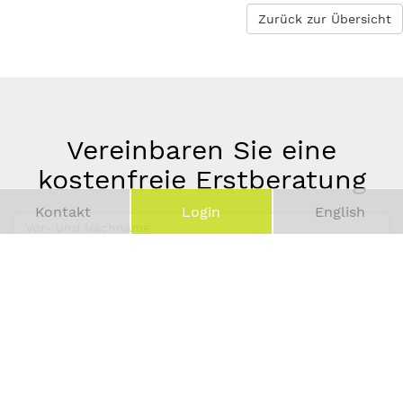
Zurück zur Übersicht
Vereinbaren Sie eine
kostenfreie Erstberatung
Kontakt
Login
English
Vor-
und
Telefonnummer
Nachname
*
E-
Mail-
Adresse
*