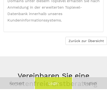
Domains unter diesem Toplevel erhalten Sie nach
Anmeldung in der erweiterten Toplevel-
Datenbank innerhalb unseres
Kundeninformationssystems.
Zurück zur Übersicht
Vereinbaren Sie eine
kostenfreie Erstberatung
Kontakt
Login
English
Vor-
und
Telefonnummer