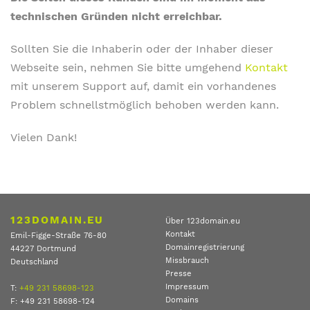
technischen Gründen nicht erreichbar.
Sollten Sie die Inhaberin oder der Inhaber dieser
Webseite sein, nehmen Sie bitte umgehend
Kontakt
mit unserem Support auf, damit ein vorhandenes
Problem schnellstmöglich behoben werden kann.
Vielen Dank!
123DOMAIN.EU
Über 123domain.eu
Kontakt
Emil-Figge-Straße 76-80
Domainregistrierung
44227 Dortmund
Missbrauch
Deutschland
Presse
Impressum
T:
+49 231 58698-123
Domains
F: +49 231 58698-124