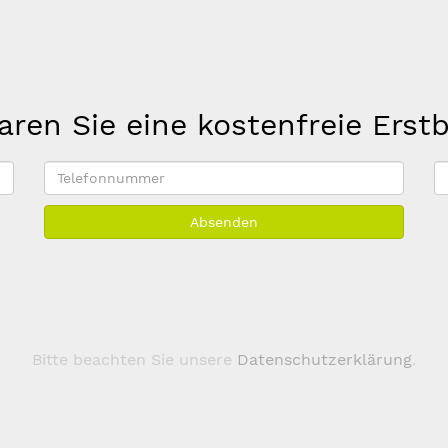
aren Sie eine kostenfreie Erst
Telefonnummer
E
M
Absenden
A
*
Bitte beachten Sie unsere
Datenschutzerklärung
.