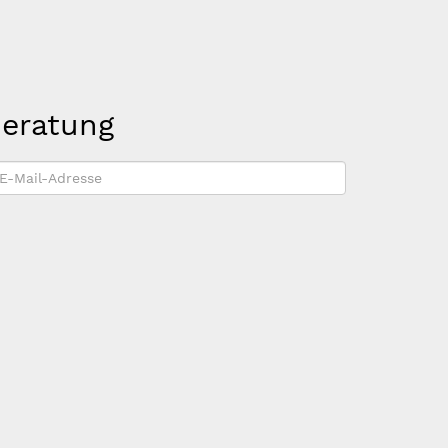
beratung
-
ail-
dresse