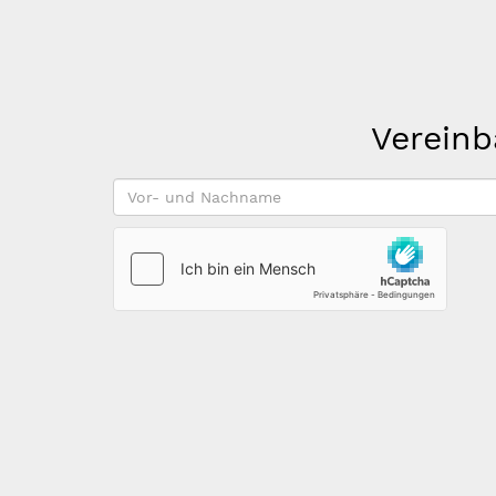
Vereinb
Vor-
und
Nachname
*