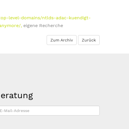
top-level-domains/ntlds-adac-kuendigt-
-anymore/,
eigene Recherche
Zum Archiv
Zurück
beratung
-
ail-
dresse