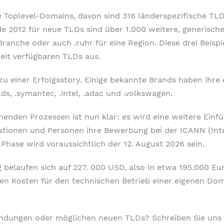
e Toplevel-Domains, davon sind 316 länderspezifische TLDs
de 2012 für neue TLDs sind über 1.000 weitere, generisc
Branche oder auch .ruhr für eine Region. Diese drei Beis
weit verfügbaren TLDs aus.
zu einer Erfolgsstory. Einige bekannte Brands haben ihre
s, .symantec, .intel, .adac und .volkswagen.
enden Prozessen ist nun klar: es wird eine weitere Ein
ationen und Personen ihre Bewerbung bei der ICANN (Int
Phase wird voraussichtlich der 12. August 2026 sein.
laufen sich auf 227. 000 USD, also in etwa 195.000 Euro. 
n Kosten für den technischen Betrieb einer eigenen Dom
dungen oder möglichen neuen TLDs? Schreiben Sie uns g