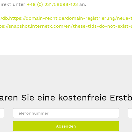
direkt unter
+49 (0) 231/58698-123
an.
/db,
https://domain-recht.de/domain-registrierung/neue-
ps://snapshot.internetx.com/en/these-tlds-do-not-exist
aren Sie eine kostenfreie Erst
Telefonnummer
E
M
Absenden
A