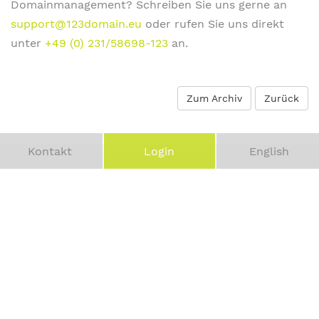
Domainmanagement? Schreiben Sie uns gerne an
support@123domain.eu
oder rufen Sie uns direkt
unter
+49 (0) 231/58698-123
an.
Zum Archiv
Zurück
Kontakt
Login
English
Vereinbaren Sie eine
kostenfreie Erstberatung
Vor-
und
Telefonnummer
Nachname
*