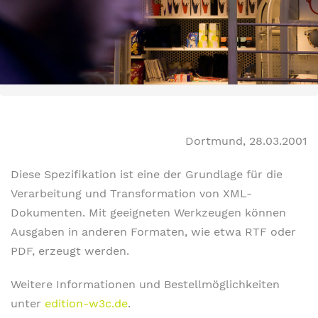
Dortmund, 28.03.2001
Diese Spezifikation ist eine der Grundlage für die
Verarbeitung und Transformation von XML-
Dokumenten. Mit geeigneten Werkzeugen können
Ausgaben in anderen Formaten, wie etwa RTF oder
PDF, erzeugt werden.
Weitere Informationen und Bestellmöglichkeiten
unter
edition-w3c.de
.