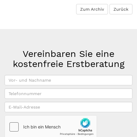
Zum Archiv
Zurück
Vereinbaren Sie eine
kostenfreie Erstberatung
Vor-
und
Telefonnummer
Nachname
*
E-
Mail-
Adresse
*