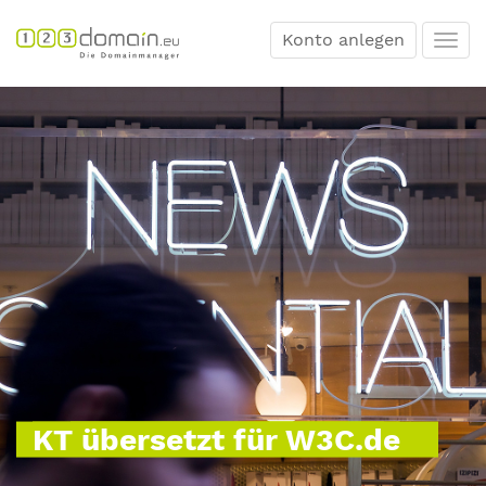
Konto anlegen
Togg
navi
KT übersetzt für W3C.de