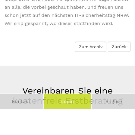
an alle, die vorbei geschaut haben, und freuen uns
schon jetzt auf den nächsten IT-Sicherheitstag NRW.
Wir sind gespannt, wo dieser stattfinden wird.
Zum Archiv
Zurück
Vereinbaren Sie eine
kostenfreie Erstberatung
Kontakt
Login
English
Vor-
und
Telefonnummer
Nachname