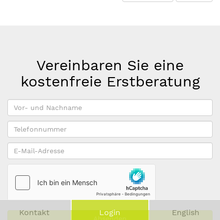
Vereinbaren Sie eine
kostenfreie Erstberatung
Vor-
und
Telefonnummer
Nachname
*
E-
Mail-
Adresse
*
Kontakt
Login
English
Absenden