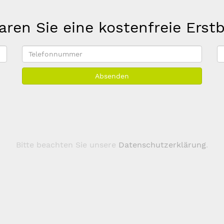
aren Sie eine kostenfreie Erst
Telefonnummer
E
M
Absenden
A
*
Bitte beachten Sie unsere
Datenschutzerklärung
.