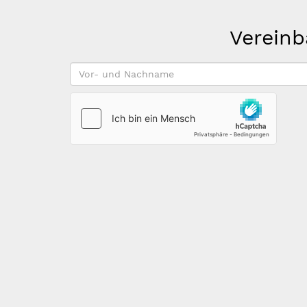
Vereinb
Vor-
und
Nachname
*