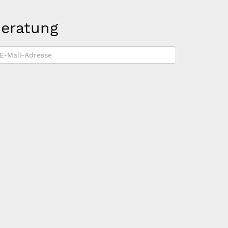
beratung
-
ail-
dresse