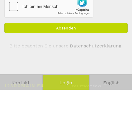
Adresse
*
Absenden
Bitte beachten Sie unsere
Datenschutzerklärung
.
Kontakt
Login
English
123DOMAIN.EU
Über 123domain.eu
Kontakt
Emil-Figge-Straße 76-80
Domainregistrierung
44227 Dortmund
Missbrauch
Deutschland
Presse
Impressum
T:
+49 231 58698-123
Domains
F: +49 231 58698-124
Marken
E:
info@123domain.eu
Referenzen