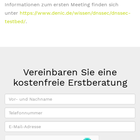
Informationen zum ersten Meeting finden sich
unter
https://www.denic.de/wissen/dnssec/dnssec-
testbed/
.
Vereinbaren Sie eine
kostenfreie Erstberatung
Vor-
und
Telefonnummer
Nachname
*
E-
Mail-