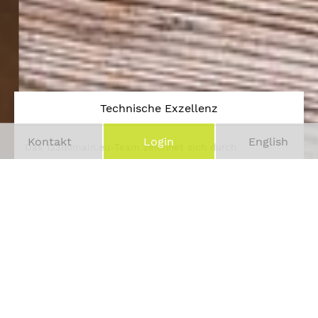
Technische Exzellenz
Kontakt
Login
English
Das 123domain.eu-Team zeichnet sich durch
herausragende technische Kompetenz mit
entsprechendem Verständnis für alle damit verbundenen
Fragestellungen aus.
mehr erfahren
Sicherheit
Sie profitieren bei 123domain.eu von hohen